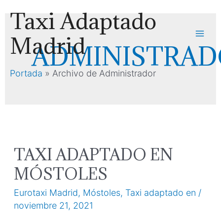
Ir
Taxi Adaptado
al
contenido
Madrid
Mai
ADMINISTRA
Men
Portada
»
Archivo de Administrador
TAXI ADAPTADO EN
MÓSTOLES
Eurotaxi Madrid
,
Móstoles
,
Taxi adaptado en
/
noviembre 21, 2021