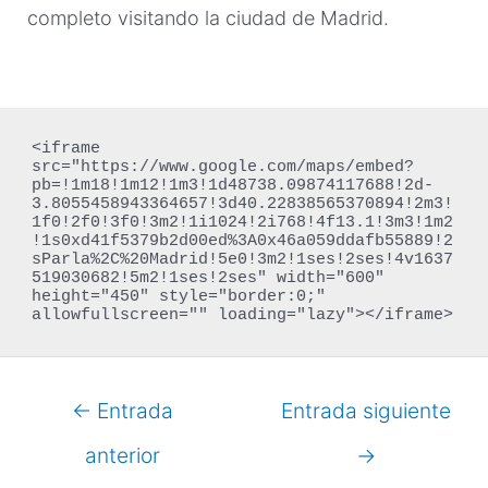
completo visitando la ciudad de Madrid.
<iframe 
src="https://www.google.com/maps/embed?
pb=!1m18!1m12!1m3!1d48738.09874117688!2d-
3.8055458943364657!3d40.22838565370894!2m3!
1f0!2f0!3f0!3m2!1i1024!2i768!4f13.1!3m3!1m2
!1s0xd41f5379b2d00ed%3A0x46a059ddafb55889!2
sParla%2C%20Madrid!5e0!3m2!1ses!2ses!4v1637
519030682!5m2!1ses!2ses" width="600" 
height="450" style="border:0;" 
allowfullscreen="" loading="lazy"></iframe>
Navegación
←
Entrada
Entrada siguiente
de
anterior
→
entradas