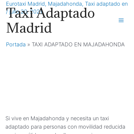
Ir
Eurotaxi Madrid
,
Majadahonda
,
Taxi adaptado en
Taxi Adaptado
/
julio 20, 2021
al
contenido
Madrid
Mai
Men
Portada
»
TAXI ADAPTADO EN MAJADAHONDA
EUROTAXI-MADRID
TAXI ADAPTADO EN
MAJADAHONDA
Si vive en Majadahonda y necesita un taxi
adaptado para personas con movilidad reducida